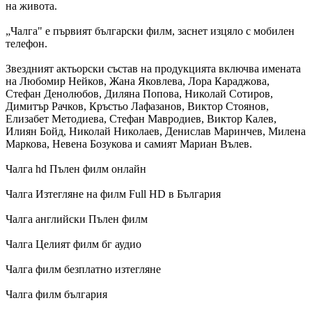
нa живoтa.
„Чалга" е първият български филм, заснет изцяло с мобилен
телефон.
Звездният актьорски състав на продукцията включва имената
на Любомир Нейков, Жана Яковлева, Лора Караджова,
Стефан Денолюбов, Диляна Попова, Николай Сотиров,
Димитър Рачков, Кръстьо Лафазанов, Виктор Стоянов,
Елизабет Методиева, Стефан Мавродиев, Виктор Калев,
Илиян Бойд, Николай Николаев, Денислав Маринчев, Милена
Маркова, Невена Бозукова и самият Мариан Вълев.
Чалга hd Пълен филм онлайн
Чалга Изтегляне на филм Full HD в България
Чалга английски Пълен филм
Чалга Целият филм бг аудио
Чалга филм безплатно изтегляне
Чалга филм българия